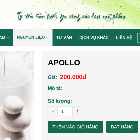
NGUYÊN LIỆU
HẨM
TƯ VẤN
DỊCH VỤ KHÁC
LIÊN HỆ
APOLLO
200.000đ
Giá:
Mô tả:
Số lượng:
-
+
THÊM VÀO GIỎ HÀNG
ĐẶT HÀNG