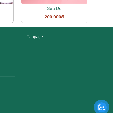
Sữa Dê
200.000đ
Fanpage