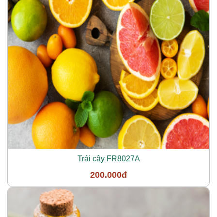
Trái cây FR8027A
200.000đ