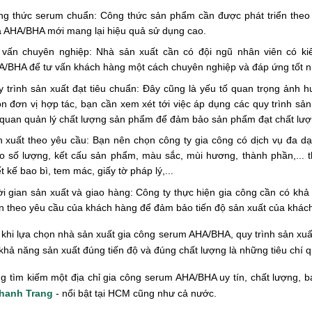
g thức serum chuẩn: Công thức sản phẩm cần được phát triển theo 
 AHA/BHA mới mang lại hiệu quả sử dụng cao.
 vấn chuyên nghiệp: Nhà sản xuất cần có đội ngũ nhân viên có ki
/BHA để tư vấn khách hàng một cách chuyên nghiệp và đáp ứng tốt n
 trình sản xuất đạt tiêu chuẩn: Đây cũng là yếu tố quan trọng ảnh h
n đơn vị hợp tác, bạn cần xem xét tới việc áp dụng các quy trình sản
quan quản lý chất lượng sản phẩm để đảm bảo sản phẩm đạt chất lượn
 xuất theo yêu cầu: Bạn nên chọn công ty gia công có dịch vụ đa dạ
o số lượng, kết cấu sản phẩm, màu sắc, mùi hương, thành phần,... t
ết kế bao bì, tem mác, giấy tờ pháp lý,...
i gian sản xuất và giao hàng: Công ty thực hiện gia công cần có khả
n theo yêu cầu của khách hàng để đảm bảo tiến độ sản xuất của khách
 khi lựa chọn nhà sản xuất gia công serum AHA/BHA, quy trình sản xuấ
hả năng sản xuất đúng tiến độ và đúng chất lượng là những tiêu chí 
g tìm kiếm một địa chỉ gia công serum AHA/BHA uy tín, chất lượng, 
hanh Trang
- nổi bật tại HCM cũng như cả nước.