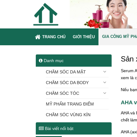
GIA CÔNG MỸ P
TRANG CHỦ
GIỚI THIỆU
Sản 
Danh mục
Serum A
CHĂM SÓC DA MẶT
xem là c
CHĂM SÓC DA BODY
Nếu bạn
CHĂM SÓC TÓC
AHA v
MỸ PHẨM TRANG ĐIỂM
AHA và B
CHĂM SÓC VÙNG KÍN
chết làm
Bài viết nổi bật
AHA (axi