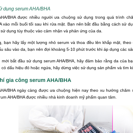
ử dụng serum AHA/BHA
HA/BHA được nhiều người ưa chuộng sử dụng trong quá trình chă
 vào mỗi buổi tối sau khi rửa mặt. Bạn nên bắt đầu bằng cách sử d
t sử dụng tùy thuộc vào cảm nhận và phản ứng của da.
g, bạn hãy lấy một lượng nhỏ serum và thoa đều lên khắp mặt, theo c
ấu sâu vào da, bạn nên đợi khoảng 5-10 phút trước khi áp dụng các 
 mới bắt đầu sử dụng serum AHA/BHA, hãy đảm bảo rằng da của bạn
có dấu hiệu đỏ hoặc ngứa, hãy dừng việc sử dụng sản phẩm và tìm kiếm
chí gia công serum AHA/BHA
HA/BHA ngày càng được ưa chuộng hiện nay theo xu hướng chăm sóc
rum AHA/BHA được nhiều nhà kinh doanh mỹ phẩm quan tâm.