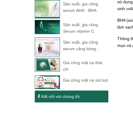
sử dụng 
Sản xuất, gia công
sinh col
serum AHA - BHA
BHA (axi
Sản xuất, gia công
làm sạc
Serum vitamin C
Thông t
Sản xuất, gia công
mụn và 
serum căng bóng
peptide
Gia công mặt nạ thải
chì
Gia công mặt nạ sủi bọt
Kết nối với chúng tôi