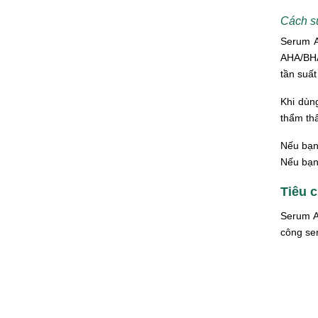
Cách s
Serum A
AHA/BHA
tần suấ
Khi dùn
thẩm th
Nếu bạn
Nếu bạn 
Tiêu 
Serum A
công se