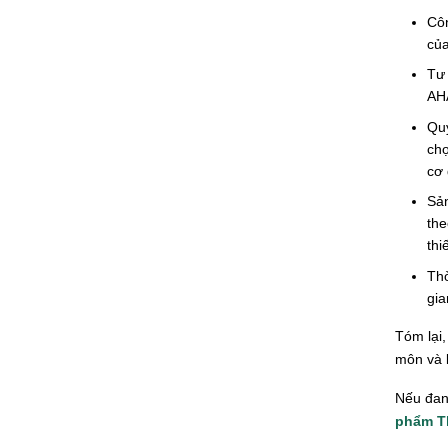
Côn
của
Tư
AHA
Quy
chọ
cơ 
Sản
the
thi
Thờ
gia
Tóm lại,
môn và k
Nếu đan
phẩm
T