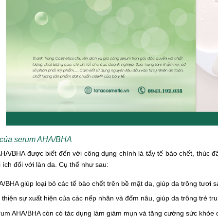
h của serum AHA/BHA
A/BHA được biết đến với công dụng chính là tẩy tế bào chết, thúc đẩ
i ích đối với làn da. Cụ thể như sau:
/BHA giúp loại bỏ các tế bào chết trên bề mặt da, giúp da trông tươi
 thiện sự xuất hiện của các nếp nhăn và đốm nâu, giúp da trông trẻ tr
um AHA/BHA còn có tác dụng làm giảm mụn và tăng cường sức khỏe 