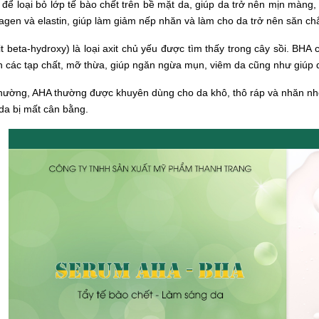
để loại bỏ lớp tế bào chết trên bề mặt da, giúp da trở nên mịn màng
lagen và elastin, giúp làm giảm nếp nhăn và làm cho da trở nên săn ch
t beta-hydroxy) là loại axit chủ yếu được tìm thấy trong cây sồi. BH
h các tạp chất, mỡ thừa, giúp ngăn ngừa mụn, viêm da cũng như giúp
hường, AHA thường được khuyên dùng cho da khô, thô ráp và nhăn n
da bị mất cân bằng.