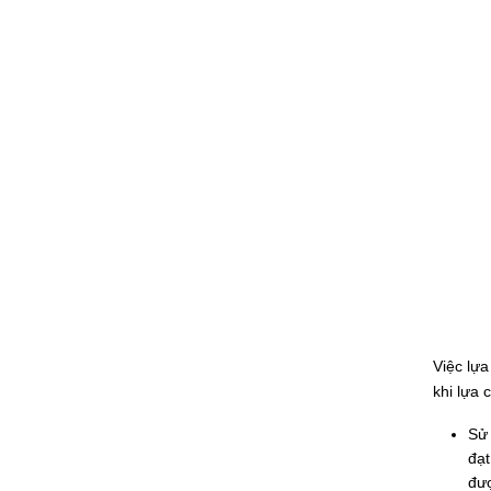
Việc lự
khi lựa 
Sử 
đạt
đượ