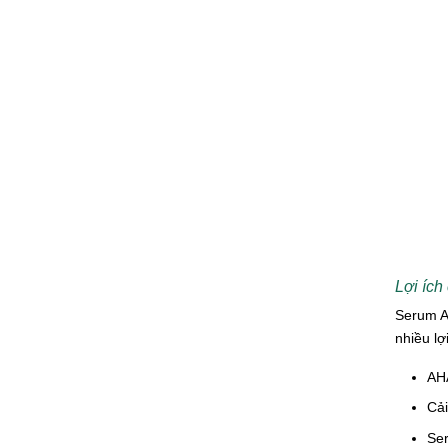
Lợi íc
Serum AH
nhiều lợ
AHA
Cải
Ser