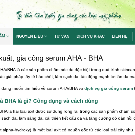
HẨM
NGUYÊN LIỆU
TƯ VẤN
DỊCH VỤ KHÁC
LIÊN HỆ
xuất, gia công serum AHA - BHA
HA/BHA là các sản phẩm chăm sóc da đặc biệt trong quá trình skincar
ác giải pháp tẩy tế bào chết, làm sạch da, tác động mạnh tới làn da m
 đang muốn tìm hiểu về serum AHA/BHA và
dịch vụ gia công serum
t
à BHA là gì? Công dụng và cách dùng
HA là hai loại axit được sử dụng rộng rãi trong các sản phẩm chăm sóc
 sạch da, làm sáng da, cải thiện kết cấu da và tăng cường độ đàn hồi 
t alpha-hydroxy) là một loại axit có nguồn gốc từ các loại trái cây n