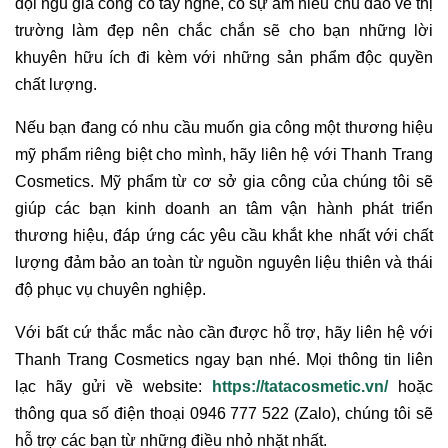
đội ngũ gia công có tay nghề, có sự am hiểu chu đáo về thị
trường làm đẹp nên chắc chắn sẽ cho bạn những lời
khuyên hữu ích đi kèm với những sản phẩm độc quyền
chất lượng.
Nếu bạn đang có nhu cầu muốn gia công một thương hiệu
mỹ phẩm riêng biệt cho mình, hãy liên hệ với Thanh Trang
Cosmetics. Mỹ phẩm từ cơ sở gia công của chúng tôi sẽ
giúp các bạn kinh doanh an tâm vận hành phát triển
thương hiệu, đáp ứng các yêu cầu khắt khe nhất với chất
lượng đảm bảo an toàn từ nguồn nguyên liệu thiên và thái
độ phục vụ chuyên nghiệp.
Với bất cứ thắc mắc nào cần được hỗ trợ, hãy liên hệ với
Thanh Trang Cosmetics ngay bạn nhé. Mọi thông tin liên
lạc hãy gửi về website:
https://tatacosmetic.vn/
hoặc
thông qua số điện thoại 0946 777 522 (Zalo), chúng tôi sẽ
hỗ trợ các bạn từ những điều nhỏ nhặt nhất.