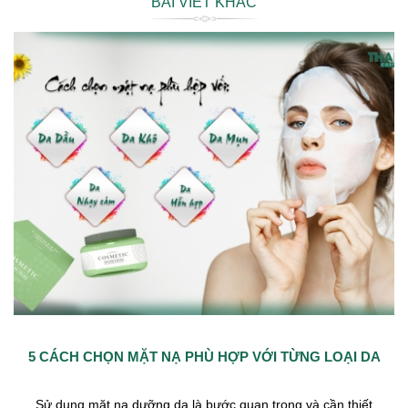
BÀI VIẾT KHÁC
5 CÁCH CHỌN MẶT NẠ PHÙ HỢP VỚI TỪNG LOẠI DA
Sử dụng mặt nạ dưỡng da là bước quan trọng và cần thiết