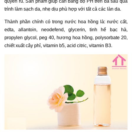
quyến rũ. Sản phẩm giúp cân bằng độ PH trên da sau quá
trình làm sạch da, nhẹ dịu phù hợp với tất cả các làn da.
Thành phần chính có trong nước hoa hồng là: nước cất,
edta, allantoin, neodefend, glycerin, tinh hể bạc hà,
propylen glycol, peg 40, hương hoa hồng, polysorbate 20,
chiết xuất cây phỉ, vitamin b5, acid citric, vitamin B3.