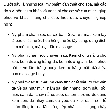
Dưới đây là những loại mỹ phẩm cần thiết cho spa, mà các
đơn vị nên tham khảo và trang bị cho cơ sở của mình, giúp
phục vụ khách hàng chu đáo, hiệu quả, chuyên nghiệp
hơn:
Mỹ phẩm chăm sóc da cơ bản: Sữa rửa mặt, kem tẩy
tế bào chết, nước hoa hồng, nước tẩy trang, dung dịch
làm mềm da, mặt nạ, dầu massage…
Mỹ phẩm chăm sóc chuyên sâu: Kem chống nắng cho
spa, kem dưỡng trắng da, kem dưỡng ẩm, kem phục
hồi, kem tắm trắng body, kem ủ trắng mặt, dầu/sữa
non massage body…
Mỹ phẩm đặc trị: Serum/ kem/ tinh chất điều trị các vấn
đề về da như mụn, nám da, tàn nhang, đốm nâu, đồi
mồi, sạm da, cháy nắng, sẹo, da tổn thương do dùng
kem trộn, da nhạy cảm, da yếu, da khô, da nhờn, lỗ
chân lông to, da lão hóa, nếp nhăn, tình trạng chảy