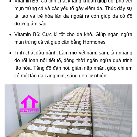
Vitamin B5: Có tính chất kháng khuẩn giúp đối phó với
mụn trứng cá và các yếu tố gây viêm da. Thúc đẩy sự
tái tạo và trẻ hóa làn da ngoài ra còn giúp da có độ
dưỡng ẩm sâu.
Vitamin B6: Cực kì tốt cho da khô. Giúp ngăn ngừa
mụn trứng cá và giúp cân bằng Hormones
Tinh chất đậu nành: Làm mờ vết nám, sạm, tàn nhang
do rối loạn nội tiết tố, đồng thời ngăn ngừa quá trình
lão hóa. Tăng độ đàn hồi, giảm nếp nhăn, giúp chị em
có một làn da căng mịn, sáng đẹp tự nhiên.